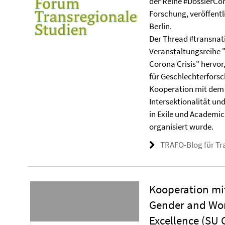
der Reihe #DossierCo
Forschung, veröffent
Berlin.
Der Thread #transnat
Veranstaltungsreihe "
Corona Crisis" hervo
für Geschlechterforsc
Kooperation mit dem
Intersektionalität un
in Exile und Academi
organisiert wurde.
TRAFO-Blog für Tr
Kooperation mi
Gender and Wom
Excellence (SU 