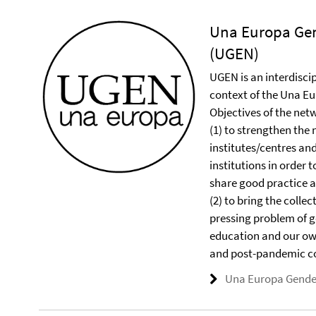
Una Europa Gen
(UGEN)
UGEN is an interdisci
context of the Una Eu
Objectives of the net
(1) to strengthen the
institutes/centres an
institutions in order 
share good practice a
(2) to bring the colle
pressing problem of g
education and our own
and post-pandemic c
Una Europa Gende