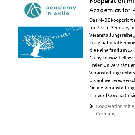
Kooperation mi
Academics for 
Das MvBZ kooperiert 
for Peace Germany in
Veranstaltungsreihe „
Transnational Feminis
die Reihe fand am 02.1
Gülay Toksöz, Fellow 
Freien Universität Be
Veranstaltungsreihe s
bis auf weiteres ver
Online-Veranstaltungs
Times of Corona Crisis
Kooperation mit A
Germany