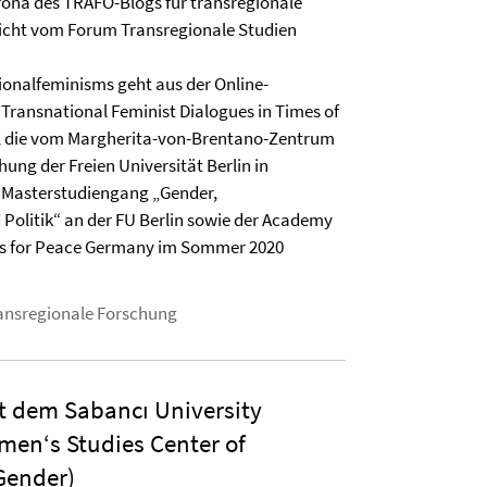
rona des TRAFO-Blogs für transregionale
licht vom Forum Transregionale Studien
ionalfeminisms geht aus der Online-
Transnational Feminist Dialogues in Times of
r, die vom Margherita-von-Brentano-Zentrum
hung der Freien Universität Berlin in
 Masterstudiengang „Gender,
d Politik“ an der FU Berlin sowie der Academy
cs for Peace Germany im Sommer 2020
ansregionale Forschung
t dem Sabancı University
en‘s Studies Center of
Gender)