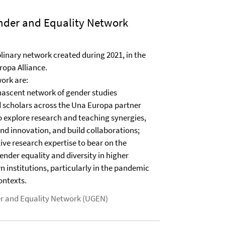
der and Equality Network
plinary network created during 2021, in the
ropa Alliance.
work are:
 nascent network of gender studies
d scholars across the Una Europa partner
to explore research and teaching synergies,
nd innovation, and build collaborations;
ctive research expertise to bear on the
ender equality and diversity in higher
 institutions, particularly in the pandemic
ontexts.
r and Equality Network (UGEN)