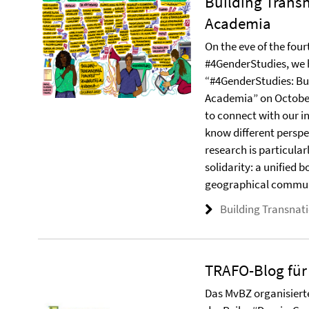
Building Transn
Academia
On the eve of the four
#4GenderStudies, we 
“#4GenderStudies: Bui
Academia” on October 
to connect with our i
know different perspe
research is particula
solidarity: a unified 
geographical commun
Building Transnati
TRAFO-Blog für
Das MvBZ organisiert