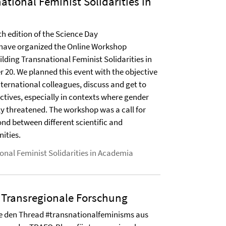
ational Feminist Solidarities in
th edition of the Science Day
have organized the Online Workshop
lding Transnational Feminist Solidarities in
20. We planned this event with the objective
nternational colleagues, discuss and get to
ctives, especially in contexts where gender
rly threatened. The workshop was a call for
bond between different scientific and
ities.
onal Feminist Solidarities in Academia
 Transregionale Forschung
e den Thread #transnationalfeminisms aus