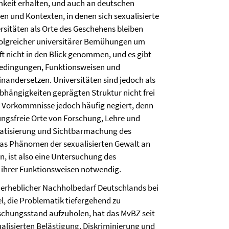
keit erhalten, und auch an deutschen
en und Kontexten, in denen sich sexualisierte
sitäten als Orte des Geschehens bleiben
rfolgreicher universitärer Bemühungen um
t nicht in den Blick genommen, und es gibt
 Bedingungen, Funktionsweisen und
ndersetzen. Universitäten sind jedoch als
Abhängigkeiten geprägten Struktur nicht frei
 Vorkommnisse jedoch häufig negiert, denn
rungsfreie Orte von Forschung, Lehre und
ematisierung und Sichtbarmachung des
das Phänomen der sexualisierten Gewalt an
, ist also eine Untersuchung des
 ihrer Funktionsweisen notwendig.
n erheblicher Nachholbedarf Deutschlands bei
, die Problematik tiefergehend zu
schungsstand aufzuholen, hat das MvBZ seit
lisierten Belästigung, Diskriminierung und