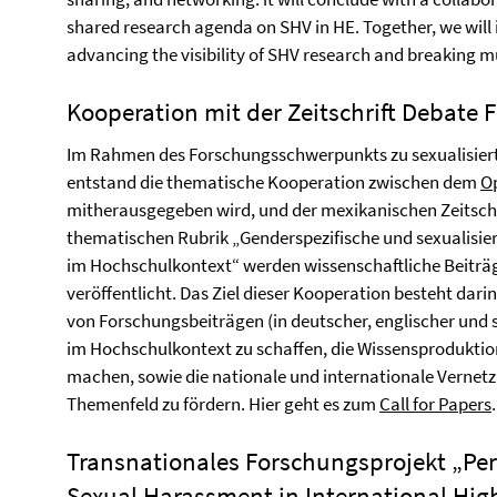
shared research agenda on SHV in HE. Together, we will i
advancing the visibility of SHV research and breaking mul
Kooperation mit der Zeitschrift Debate
Im Rahmen des Forschungsschwerpunkts zu sexualisiert
entstand die thematische Kooperation zwischen dem
O
mitherausgegeben wird, und der mexikanischen Zeitsch
thematischen Rubrik „Genderspezifische und sexualisie
im Hochschulkontext“ werden wissenschaftliche Beiträg
veröffentlicht. Das Ziel dieser Kooperation besteht darin,
von Forschungsbeiträgen (in deutscher, englischer und 
im Hochschulkontext zu schaffen, die Wissensprodukti
machen, sowie die nationale und internationale Vernet
Themenfeld zu fördern. Hier geht es zum
Call for Papers
Transnationales Forschungsprojekt „Per
Sexual Harassment in International Hig