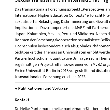
Das transnationale Forschungsprojekt „Perspectives an
International Higher Education Contexts” erforscht P
sexualisierter Belästigung, Diskriminierung und Gewalt
Implikationen. Dazu kooperiert das MvBZ mit Partneruni
Japan, Kolumbien, Mexiko, Peru und Südkorea. Neben de
Rahmen der Forschungskooperation sexualisierte Beläs
Hochschulen insbesondere auch als globales Phänomen
Sichtbarkeit des Themas an Universitäten erhöht werd
Partnerhochschulen quantitative Umfragen zum Thema 
regelmäßigen Projekttreffen sowie einer vom MvBZ orga
Freien Universität Berlin in 2018 vorgestellt und diskut
transnationalen Forschung erschien 2022.
→ Publikationen und Vorträge
Kontakt
Dr. Heike Pantelmann (
heike.pantelmann@fu-berlin.de
)