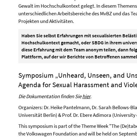
Gewalt im Hochschulkontext gelegt. In diesem Themens
unterschiedlichen Arbeitsbereiche des MvBZ und das Te
Projekten und Aktivitäten.
Haben Sie selbst Erfahrungen mit sexualisierten Beläst
Hochschulkontext gemacht, oder SBDG in ihrem univer
diese Erfahrung mit dem Team anonym teilen, dann folg
Plattform, auf der wir Berichte von Betroffenen sammel
Symposium „Unheard, Unseen, and Unsp
Agenda for Sexual Harassment and Viol
Die Dokumentation finden Sie
hier
.
Organizers: Dr. Heike Pantelmann, Dr. Sarah Bellows-Blak
Universität Berlin) & Prof. Dr. Ebere Adimora (University
This symposium is part of the Theme Week "The (De)tab
the Volkswagen Foundation and will be held on Septemb