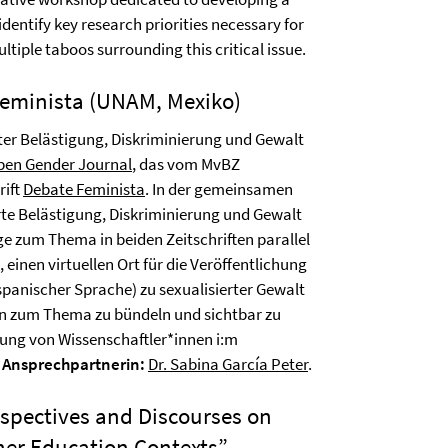
dentify key research priorities necessary for
tiple taboos surrounding this critical issue.
 Feminista (UNAM, Mexiko)
er Belästigung, Diskriminierung und Gewalt
pen Gender Journal
, das vom MvBZ
rift
Debate Feminista
. In der gemeinsamen
rte Belästigung, Diskriminierung und Gewalt
e zum Thema in beiden Zeitschriften parallel
 einen virtuellen Ort für die Veröffentlichung
spanischer Sprache) zu sexualisierter Gewalt
on zum Thema zu bündeln und sichtbar zu
zung von Wissenschaftler*innen i:m
.
Ansprechpartnerin:
Dr. Sabina García Peter
.
spectives and Discourses on
her Education Contexts”