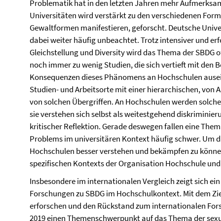
Problematik hat in den letzten Jahren mehr Aufmerksam
Universitäten wird verstärkt zu den verschiedenen Form
Gewaltformen manifestieren, geforscht. Deutsche Univer
dabei weiter häufig unbeachtet. Trotz intensiver und e
Gleichstellung und Diversity wird das Thema der SBDG of
noch immer zu wenig Studien, die sich vertieft mit den
Konsequenzen dieses Phänomens an Hochschulen auseina
Studien- und Arbeitsorte mit einer hierarchischen, von 
von solchen Übergriffen. An Hochschulen werden solche
sie verstehen sich selbst als weitestgehend diskriminie
kritischer Reflektion. Gerade deswegen fallen eine Th
Problems im universitären Kontext häufig schwer. Um 
Hochschulen besser verstehen und bekämpfen zu können
spezifischen Kontexts der Organisation Hochschule und
Insbesondere im internationalen Vergleich zeigt sich ei
Forschungen zu SBDG im Hochschulkontext. Mit dem Ziel
erforschen und den Rückstand zum internationalen For
2019 einen Themenschwerpunkt auf das Thema der sexua