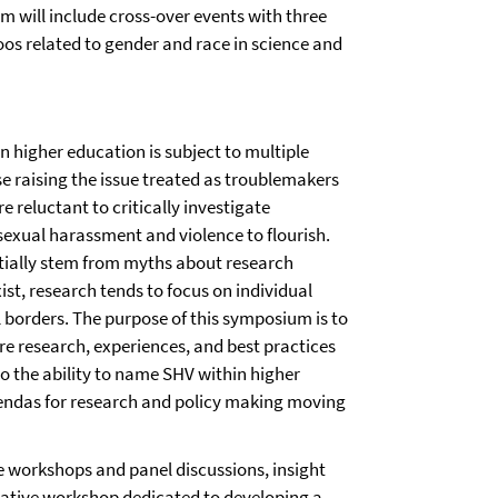
will include cross-over events with three
s related to gender and race in science and
n higher education is subject to multiple
se raising the issue treated as troublemakers
e reluctant to critically investigate
sexual harassment and violence to flourish.
tially stem from myths about research
ist, research tends to focus on individual
 borders. The purpose of this symposium is to
re research, experiences, and best practices
o the ability to name SHV within higher
gendas for research and policy making moving
e workshops and panel discussions, insight
orative workshop dedicated to developing a