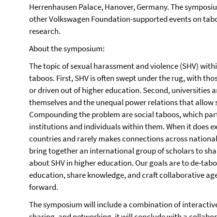
Herrenhausen Palace, Hanover, Germany. The symposium 
other Volkswagen Foundation-supported events on taboo
research.
About the symposium:
The topic of sexual harassment and violence (SHV) withi
taboos. First, SHV is often swept under the rug, with tho
or driven out of higher education. Second, universities ar
themselves and the unequal power relations that allow 
Compounding the problem are social taboos, which par
institutions and individuals within them. When it does ex
countries and rarely makes connections across national
bring together an international group of scholars to sha
about SHV in higher education. Our goals are to de-tabo
education, share knowledge, and craft collaborative a
forward.
The symposium will include a combination of interactiv
sharing, and networking. it will conclude with a collab