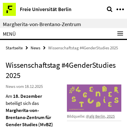
Springe
Service-
Freie Universität Berlin
direkt
Navigation
zu
Margherita-von-Brentano-Zentrum
Inhalt
MENÜ
Startseite
News
Wissenschaftstag #4GenderStudies 2025
Wissenschaftstag #4GenderStudies
2025
News vom 18.12.2025
Am
18. Dezember
beteiligt sich das
Margherita-von-
Bildquelle:
@afg Berlin, 2025
Brentano-Zentrum für
Gender Studies (MvBZ)