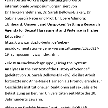
• Das von der
VolkswagenStiftung
geförderte
internationale Symposium, organisiert von
Dr. Heike Pantelmann
,
Dr. Sarah Bellows-Blakely
,
Dr.
Sabina García Peter
und
Prof. Dr. Ebere Adimora
:
„Unheard, Unseen, and Unspoken: Setting a Research
Agenda for Sexual Harassment and Violence in Higher
Education“
https://www.mvbz.fu-berlin.de/ueber-
uns/dokumentation-eigener-veranstaltungen/20250917-
19_symposium_vws/index.html
• Die
BUA
-Nachwuchsgruppe
„Fixing the System:
Analyses in the Context of the History of Science“
(geleitet von
Dr. Sarah Bellows-Blakely
), die ihre Arbeit
fortsetzte und
Anne-Marie Harrison
als Promovierende zur
Geschichte institutioneller Reaktionen auf sexualisierte
Belästigung an Berliner Universitäten seit Mitte des 20.
Jahrhunderts gewann.
Video zum Projekt:
https://youtu.be/zMHkQlLL8fU