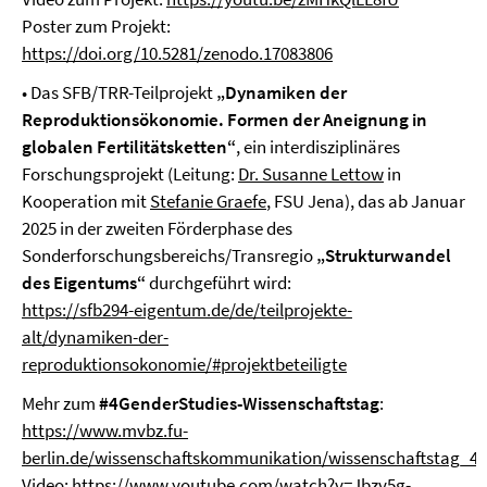
Poster zum Projekt:
https://doi.org/10.5281/zenodo.17083806
• Das SFB/TRR-Teilprojekt
„Dynamiken der
Reproduktionsökonomie. Formen der Aneignung in
globalen Fertilitätsketten“
, ein interdisziplinäres
Forschungsprojekt (Leitung:
Dr. Susanne Lettow
in
Kooperation mit
Stefanie Graefe
, FSU Jena), das ab Januar
2025 in der zweiten Förderphase des
Sonderforschungsbereichs/Transregio
„Strukturwandel
des Eigentums“
durchgeführt wird:
https://sfb294-eigentum.de/de/teilprojekte-
alt/dynamiken-der-
reproduktionsokonomie/#projektbeteiligte
Mehr zum
#4GenderStudies-Wissenschaftstag
:
https://www.mvbz.fu-
berlin.de/wissenschaftskommunikation/wissenschaftstag_4g
Video:
https://www.youtube.com/watch?v=Jbzv5g-