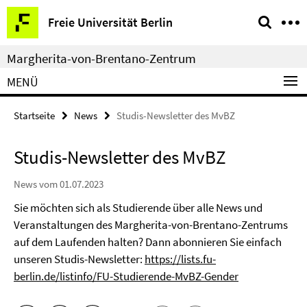
Springe
Service-
Freie Universität Berlin
direkt
Navigation
zu
Margherita-von-Brentano-Zentrum
Inhalt
MENÜ
Startseite
News
Studis-Newsletter des MvBZ
Studis-Newsletter des MvBZ
News vom 01.07.2023
Sie möchten sich als Studierende über alle News und
Veranstaltungen des Margherita-von-Brentano-Zentrums
auf dem Laufenden halten? Dann abonnieren Sie einfach
unseren Studis-Newsletter:
https://lists.fu-
berlin.de/listinfo/FU-Studierende-MvBZ-Gender