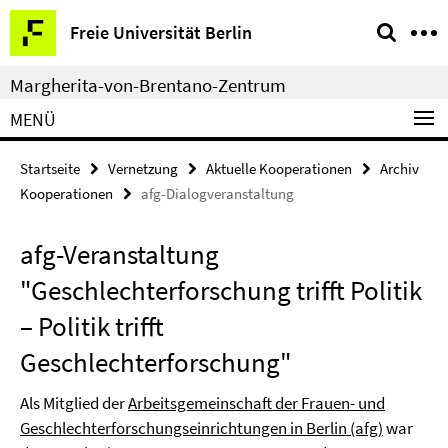
Springe
Service-
Freie Universität Berlin
direkt
Navigation
zu
Margherita-von-Brentano-Zentrum
Inhalt
MENÜ
Startseite
Vernetzung
Aktuelle Kooperationen
Archiv
Kooperationen
afg-Dialogveranstaltung
afg-Veranstaltung
"Geschlechterforschung trifft Politik
– Politik trifft
Geschlechterforschung"
Als Mitglied der
Arbeitsgemeinschaft der Frauen- und
Geschlechterforschungseinrichtungen in Berlin (afg)
war