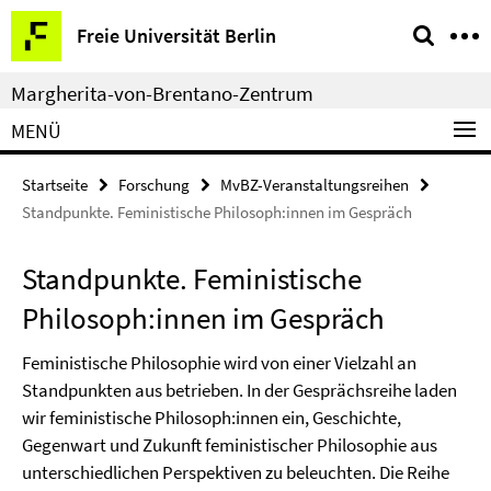
Springe
Service-
Freie Universität Berlin
direkt
Navigation
zu
Margherita-von-Brentano-Zentrum
Inhalt
MENÜ
Startseite
Forschung
MvBZ-Veranstaltungsreihen
Standpunkte. Feministische Philosoph:innen im Gespräch
Standpunkte. Feministische
Philosoph:innen im Gespräch
Feministische Philosophie wird von einer Vielzahl an
Standpunkten aus betrieben. In der Gesprächsreihe laden
wir feministische Philosoph:innen ein, Geschichte,
Gegenwart und Zukunft feministischer Philosophie aus
unterschiedlichen Perspektiven zu beleuchten. Die Reihe