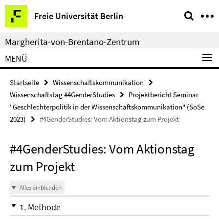
Springe
Service-
Freie Universität Berlin
direkt
Navigation
zu
Margherita-von-Brentano-Zentrum
Inhalt
MENÜ
Startseite
Wissenschaftskommunikation
Wissenschaftstag #4GenderStudies
Projektbericht Seminar
"Geschlechterpolitik in der Wissenschaftskommunikation" (SoSe
2023)
#4GenderStudies: Vom Aktionstag zum Projekt
#4GenderStudies: Vom Aktionstag
zum Projekt
Alles einblenden
1. Methode