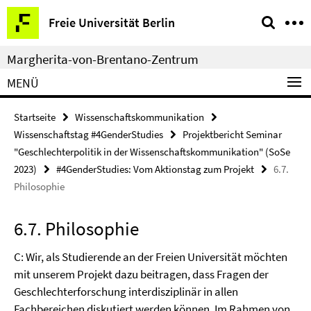
Springe
Service-
Freie Universität Berlin
direkt
Navigation
zu
Margherita-von-Brentano-Zentrum
Inhalt
MENÜ
Startseite
Wissenschaftskommunikation
Wissenschaftstag #4GenderStudies
Projektbericht Seminar
"Geschlechterpolitik in der Wissenschaftskommunikation" (SoSe
2023)
#4GenderStudies: Vom Aktionstag zum Projekt
6.7.
Philosophie
6.7. Philosophie
C: Wir, als Studierende an der Freien Universität möchten
mit unserem Projekt dazu beitragen, dass Fragen der
Geschlechterforschung interdisziplinär in allen
Fachbereichen diskutiert werden können. Im Rahmen von