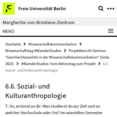
Springe
Service-
Freie Universität Berlin
direkt
Navigation
zu
Margherita-von-Brentano-Zentrum
Inhalt
MENÜ
Startseite
Wissenschaftskommunikation
Wissenschaftstag #4GenderStudies
Projektbericht Seminar
"Geschlechterpolitik in der Wissenschaftskommunikation" (SoSe
2023)
#4GenderStudies: Vom Aktionstag zum Projekt
6.6.
Sozial- und Kulturanthropologie
6.6. Sozial- und
Kulturanthropologie
T: So, erstmal zu dir: Was studierst du zur Zeit und an
welcher Hochschule oder Uni? Im wievielten Semester