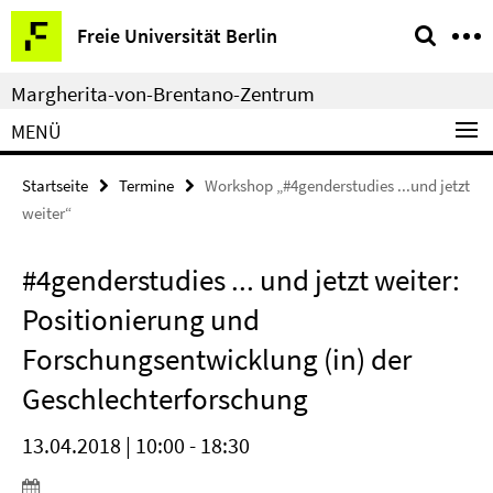
Springe
Service-
Freie Universität Berlin
direkt
Navigation
zu
Margherita-von-Brentano-Zentrum
Inhalt
MENÜ
Startseite
Termine
Workshop „#4genderstudies ...und jetzt
weiter“
#4genderstudies ... und jetzt weiter:
Positionierung und
Forschungsentwicklung (in) der
Geschlechterforschung
13.04.2018 | 10:00 - 18:30