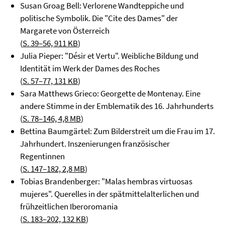
Susan Groag Bell: Verlorene Wandteppiche und
politische Symbolik. Die "Cite des Dames" der
Margarete von Österreich
(
S. 39–56, 911 KB
)
Julia Pieper: "Désir et Vertu". Weibliche Bildung und
Identität im Werk der Dames des Roches
(
S. 57–77, 131 KB
)
Sara Matthews Grieco: Georgette de Montenay. Eine
andere Stimme in der Emblematik des 16. Jahrhunderts
(
S. 78–146, 4,8 MB
)
Bettina Baumgärtel: Zum Bilderstreit um die Frau im 17.
Jahrhundert. Inszenierungen französischer
Regentinnen
(
S. 147–182, 2,8 MB
)
Tobias Brandenberger: "Malas hembras virtuosas
mujeres". Querelles in der spätmittelalterlichen und
frühzeitlichen Iberoromania
(
S. 183–202, 132 KB
)