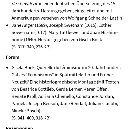
de chevalerie
in einer deutschen Übersetzung des 15.
Jahrhunderts. Herausgegeben, eingeleitet und mit
Anmerkungen versehen von Wolfgang Schneider-Lastin
Jane Anger (1589), Joseph Swetnam (1615), Esther
Sowernam (1617), Mary Tattle-well und Joan Hit-him-
home (1640). Herausgegeben von Gisela Bock
(
S. 317–340, 226 KB
)
Forum
Gisela Bock: Querelle du féminisme im 20. Jahrhundert:
Gab es "Feminismus" in Spätmittelalter und Früher
Neuzeit? Eine historiographische Montage (Mit Texten
von Beatrice Gottlieb, Gerda Lerner, Karen Offen,
Renate Kroll, Adriana Chemello, Constance Jordan,
Pamela Joseph Benson, Jane Rendall, Juliane Jacobi,
Mineke Bosch)
(
S. 341–400, 318 KB
)
Rezensionen