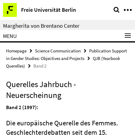
Springe
Service
Freie Universität Berlin
direkt
Navigation
zu
Margherita von Brentano Center
Inhalt
MENU
Homepage
Science Communication
Publication Support
in Gender Studies: Objectives and Projects
QJB (Yearbook
Querelles)
Band 2
Querelles Jahrbuch -
Neuerscheinung
Band 2 (1997):
Die europäische Querelle des Femmes.
Geschlechterdebatten seit dem 15.