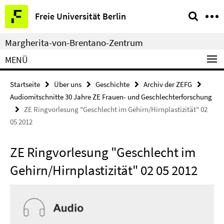
Springe
Service-
Freie Universität Berlin
direkt
Navigation
zu
Margherita-von-Brentano-Zentrum
Inhalt
MENÜ
Startseite
Über uns
Geschichte
Archiv der ZEFG
Audiomitschnitte 30 Jahre ZE Frauen- und Geschlechterforschung
ZE Ringvorlesung "Geschlecht im Gehirn/Hirnplastizität" 02
05 2012
ZE Ringvorlesung "Geschlecht im
Gehirn/Hirnplastizität" 02 05 2012