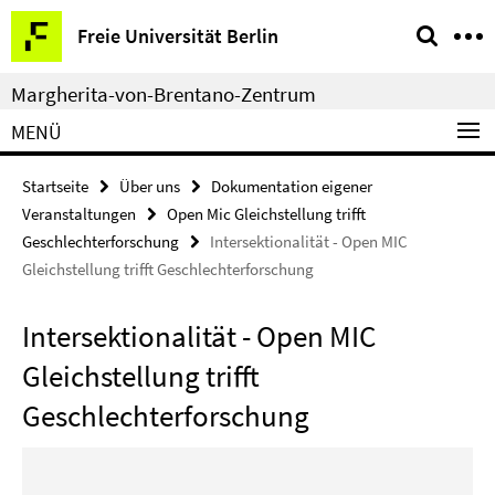
Springe
Service-
Freie Universität Berlin
direkt
Navigation
zu
Margherita-von-Brentano-Zentrum
Inhalt
MENÜ
Startseite
Über uns
Dokumentation eigener
Veranstaltungen
Open Mic Gleichstellung trifft
Geschlechterforschung
Intersektionalität - Open MIC
Gleichstellung trifft Geschlechterforschung
Intersektionalität - Open MIC
Gleichstellung trifft
Geschlechterforschung