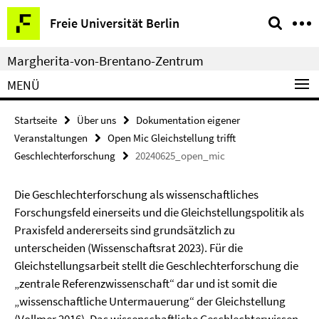
Springe
Service-
Freie Universität Berlin
direkt
Navigation
zu
Margherita-von-Brentano-Zentrum
Inhalt
MENÜ
Startseite
Über uns
Dokumentation eigener
Veranstaltungen
Open Mic Gleichstellung trifft
Geschlechterforschung
20240625_open_mic
Die Geschlechterforschung als wissenschaftliches
Forschungsfeld einerseits und die Gleichstellungspolitik als
Praxisfeld andererseits sind grundsätzlich zu
unterscheiden (Wissenschaftsrat 2023). Für die
Gleichstellungsarbeit stellt die Geschlechterforschung die
„zentrale Referenzwissenschaft“ dar und ist somit die
„wissenschaftliche Untermauerung“ der Gleichstellung