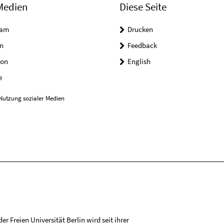
Medien
Diese Seite
ram
Drucken
n
Feedback
on
English
e
Nutzung sozialer Medien
r Freien Universität Berlin wird seit ihrer