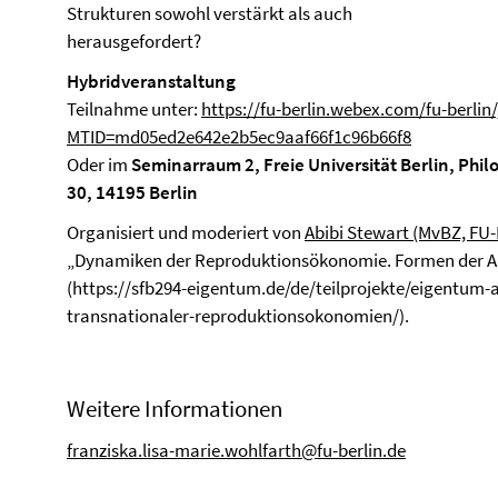
Strukturen sowohl verstärkt als auch
herausgefordert?
Hybridveranstaltung
Teilnahme unter:
https://fu-berlin.webex.com/fu-berlin/
MTID=md05ed2e642e2b5ec9aaf66f1c96b66f8
Oder im
Seminarraum 2, Freie Universität Berlin, Phil
30, 14195 Berlin
Organisiert und moderiert von
Abibi Stewart (MvBZ, FU-
„Dynamiken der Reproduktionsökonomie. Formen der Ane
(https://sfb294-eigentum.de/de/teilprojekte/eigentum
transnationaler-reproduktionsokonomien/).
Weitere Informationen
franziska.lisa-marie.wohlfarth@fu-berlin.de