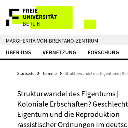
Springe
Service-
direkt
zu
Navigation
Inhalt
MARGHERITA-VON-BRENTANO-ZENTRUM
ÜBER UNS
VERNETZUNG
FORSCHUNG
Startseite
Termine
Strukturwandel des Eigentums | Kol
Strukturwandel des Eigentums |
Koloniale Erbschaften? Geschlecht
Eigentum und die Reproduktion
rassistischer Ordnungen im deuts