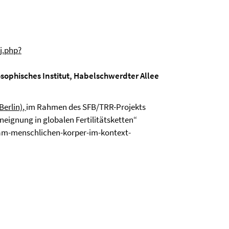
j.php?
osophisches Institut, Habelschwerdter Allee
Berlin)
,
im Rahmen des SFB/TRR-Projekts
ignung in globalen Fertilitätsketten“
-am-menschlichen-korper-im-kontext-