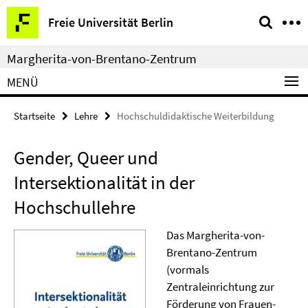
Springe
Service-
Freie Universität Berlin
direkt
Navigation
zu
Margherita-von-Brentano-Zentrum
Inhalt
MENÜ
Startseite
Lehre
Hochschuldidaktische Weiterbildung
Gender, Queer und
Intersektionalität in der
Hochschullehre
Das Margherita-von-
Brentano-Zentrum
(vormals
Zentraleinrichtung zur
Förderung von Frauen-