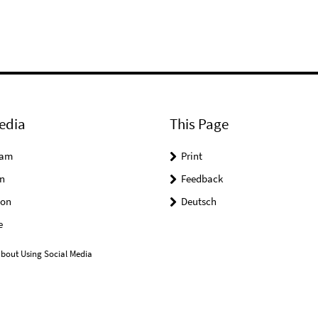
edia
This Page
ram
Print
n
Feedback
on
Deutsch
e
bout Using Social Media