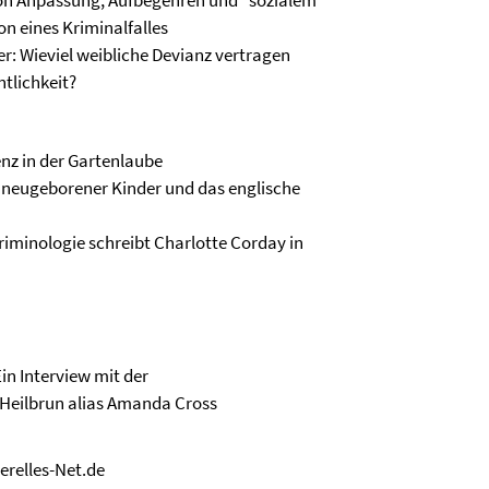
on Anpassung, Aufbegehren und "sozialem
on eines Kriminalfalles
r: Wieviel weibliche Devianz vertragen
tlichkeit?
enz in der Gartenlaube
g neugeborener Kinder und das englische
Kriminologie schreibt Charlotte Corday in
in Interview mit der
 Heilbrun alias Amanda Cross
erelles-Net.de