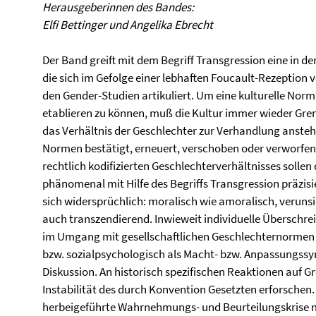
Herausgeberinnen des Bandes:
Elfi Bettinger und Angelika Ebrecht
Der Band greift mit dem Begriff Transgression eine in d
die sich im Gefolge einer lebhaften Foucault-Rezeption 
den Gender-Studien artikuliert. Um eine kulturelle Nor
etablieren zu können, muß die Kultur immer wieder Gre
das Verhältnis der Geschlechter zur Verhandlung anste
Normen bestätigt, erneuert, verschoben oder verworfen
rechtlich kodifizierten Geschlechterverhältnisses solle
phänomenal mit Hilfe des Begriffs Transgression präzis
sich widersprüchlich: moralisch wie amoralisch, veruns
auch transzendierend. Inwieweit individuelle Überschrei
im Umgang mit gesellschaftlichen Geschlechternormen
bzw. sozialpsychologisch als Macht- bzw. Anpassungss
Diskussion. An historisch spezifischen Reaktionen auf G
Instabilität des durch Konvention Gesetzten erforschen
herbeigeführte Wahrnehmungs- und Beurteilungskrise 