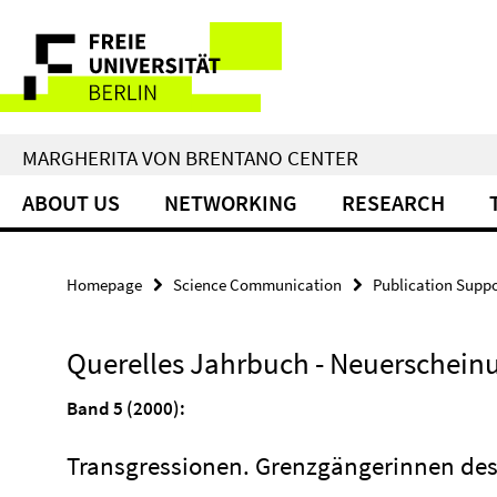
Springe
Service
direkt
zu
Navigation
Inhalt
MARGHERITA VON BRENTANO CENTER
ABOUT US
NETWORKING
RESEARCH
Homepage
Science Communication
Publication Suppo
Querelles Jahrbuch - Neuerschein
Band 5 (2000):
Transgressionen. Grenzgängerinnen des