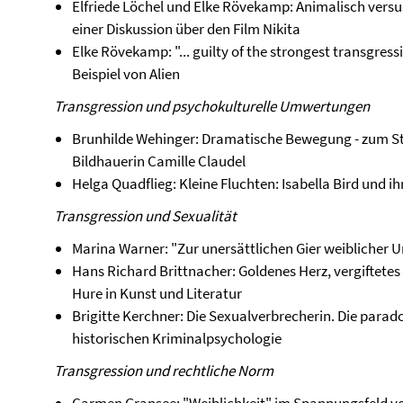
Elfriede Löchel und Elke Rövekamp: Animalisch versus 
einer Diskussion über den Film Nikita
Elke Rövekamp: "... guilty of the strongest transgre
Beispiel von Alien
Transgression und psychokulturelle Umwertungen
Brunhilde Wehinger: Dramatische Bewegung - zum Sti
Bildhauerin Camille Claudel
Helga Quadflieg: Kleine Fluchten: Isabella Bird und i
Transgression und Sexualität
Marina Warner: "Zur unersättlichen Gier weiblicher 
Hans Richard Brittnacher: Goldenes Herz, vergiftete
Hure in Kunst und Literatur
Brigitte Kerchner: Die Sexualverbrecherin. Die parad
historischen Kriminalpsychologie
Transgression und rechtliche Norm