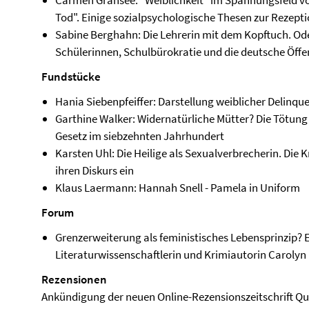
Carmen Gransee: "Weiblichkeit" im Spannungsfeld v
Tod". Einige sozialpsychologische Thesen zur Rezepti
Sabine Berghahn: Die Lehrerin mit dem Kopftuch. Ode
Schülerinnen, Schulbürokratie und die deutsche Öffen
Fundstücke
Hania Siebenpfeiffer: Darstellung weiblicher Delinqu
Garthine Walker: Widernatürliche Mütter? Die Tötun
Gesetz im siebzehnten Jahrhundert
Karsten Uhl: Die Heilige als Sexualverbrecherin. Die 
ihren Diskurs ein
Klaus Laermann: Hannah Snell - Pamela in Uniform
Forum
Grenzerweiterung als feministisches Lebensprinzip? E
Literaturwissenschaftlerin und Krimiautorin Carolyn
Rezensionen
Ankündigung der neuen Online-Rezensionszeitschrift Qu