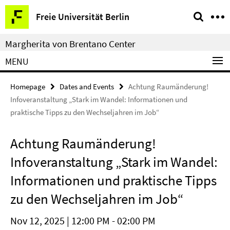
Springe
Service
Freie Universität Berlin
direkt
Navigation
zu
Margherita von Brentano Center
Inhalt
MENU
Homepage
Dates and Events
Achtung Raumänderung!
Infoveranstaltung „Stark im Wandel: Informationen und
praktische Tipps zu den Wechseljahren im Job“
Achtung Raumänderung!
Infoveranstaltung „Stark im Wandel:
Informationen und praktische Tipps
zu den Wechseljahren im Job“
Nov 12, 2025 | 12:00 PM - 02:00 PM