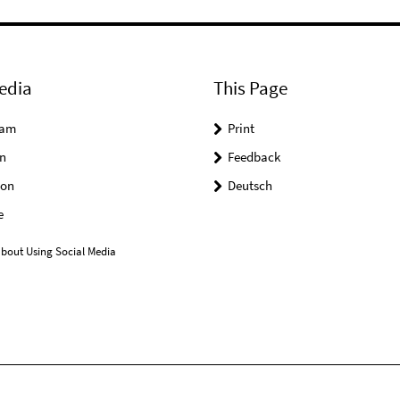
edia
This Page
ram
Print
n
Feedback
on
Deutsch
e
bout Using Social Media