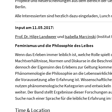
Projekte und Neuerscheinungen aus dem Bereich der Ges
Berlin.
Alle Interessierten sind herzlich dazu eingeladen, Lunc
Input am 11.05.2017:
Prof. Dr. Hilge Landweer
und
Isabella Marcinski
(Institut
Feminismus und die Philosophie des Leibes
Wenn das Erleben immer leiblich ist, welche Rolle spiel
Machtverhältnisse, Normen und Diskurse in die Beschre
dennoch der Eigensinn des Erlebens zur Geltung kommen
Phänomenologie die Philosophie an die Lebenswirklichke
die Voraussetzung aller Erfahrung ist. Wissenschaftlich
nutzen phänomenologische Kategorien und entwickeln s
weiter. Der Band stellt Ergebnisse dieser Forschungen au
Suche nach einer Sprache für die leibliche Erfahrung im 
Time & Location