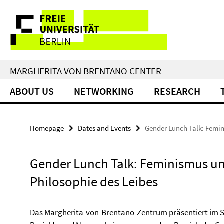
Springe
Service
direkt
zu
Navigation
Inhalt
MARGHERITA VON BRENTANO CENTER
ABOUT US
NETWORKING
RESEARCH
Homepage
Dates and Events
Gender Lunch Talk: Femin
Gender Lunch Talk: Feminismus un
Philosophie des Leibes
Das Margherita-von-Brentano-Zentrum präsentiert im 