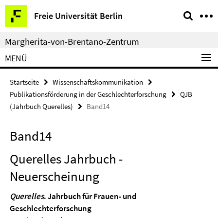
Springe
Service-
Freie Universität Berlin
direkt
Navigation
zu
Margherita-von-Brentano-Zentrum
Inhalt
MENÜ
Startseite
Wissenschaftskommunikation
Publikationsförderung in der Geschlechterforschung
QJB
(Jahrbuch Querelles)
Band14
Band14
Querelles Jahrbuch -
Neuerscheinung
Querelles
. Jahrbuch für Frauen- und
Geschlechterforschung