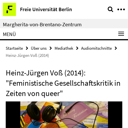
Springe
Service-
Freie Universität Berlin
direkt
Navigation
zu
Margherita-von-Brentano-Zentrum
Inhalt
MENÜ
Startseite
Über uns
Mediathek
Audiomitschnitte
Heinz-Jürgen Voß (2014)
Heinz-Jürgen Voß (2014):
"Feministische Gesellschaftskritik in
Zeiten von queer"