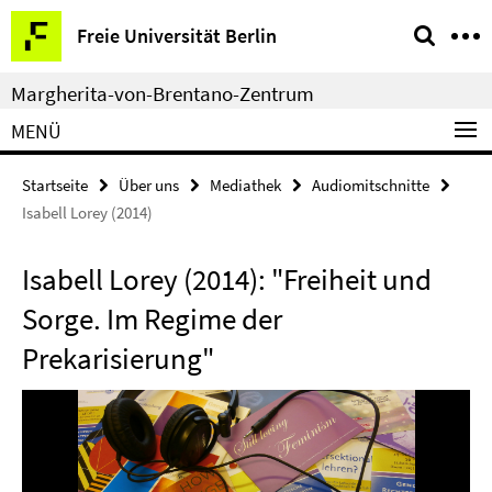
Springe
Service-
Freie Universität Berlin
direkt
Navigation
zu
Margherita-von-Brentano-Zentrum
Inhalt
MENÜ
Startseite
Über uns
Mediathek
Audiomitschnitte
Isabell Lorey (2014)
Isabell Lorey (2014): "Freiheit und
Sorge. Im Regime der
Prekarisierung"