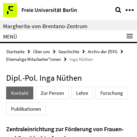
Springe
Service-
Freie Universität Berlin
direkt
Navigation
zu
Margherita-von-Brentano-Zentrum
Inhalt
MENÜ
Startseite
Über uns
Geschichte
Archiv der ZEFG
Ehemalige Mitarbeiter*innen
Inga Nüthen
Dipl.-Pol. Inga Nüthen
Kontakt
Zur Person
Lehre
Forschung
Publikationen
Zentraleinrichtung zur Förderung von Frauen-