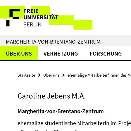
Springe
Service-
direkt
zu
Navigation
Inhalt
MARGHERITA-VON-BRENTANO-ZENTRUM
ÜBER UNS
VERNETZUNG
FORSCHUNG
Startseite
Über uns
ehemalige Mitarbeiter*innen des 
Caroline Jebens M.A.
Margherita-von-Brentano-Zentrum
ehemalige studentische Mitarbeiterin im Proje