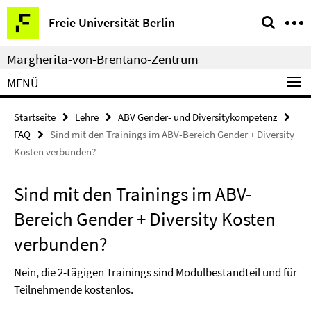
Springe
Service-
Freie Universität Berlin
direkt
Navigation
zu
Margherita-von-Brentano-Zentrum
Inhalt
MENÜ
Startseite
Lehre
ABV Gender- und Diversitykompetenz
FAQ
Sind mit den Trainings im ABV-Bereich Gender + Diversity
Kosten verbunden?
Sind mit den Trainings im ABV-
Bereich Gender + Diversity Kosten
verbunden?
Nein, die 2-tägigen Trainings sind Modulbestandteil und für
Teilnehmende kostenlos.