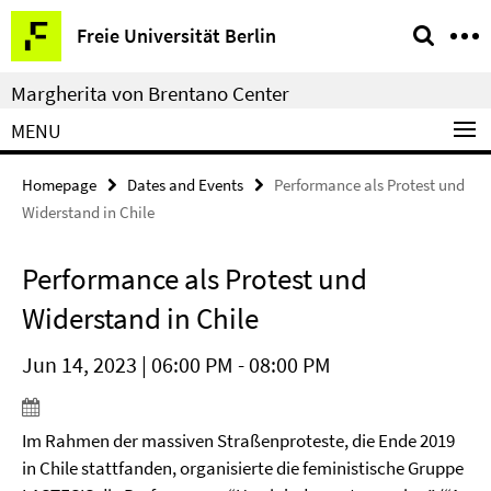
Springe
Service
Freie Universität Berlin
direkt
Navigation
zu
Margherita von Brentano Center
Inhalt
MENU
Homepage
Dates and Events
Performance als Protest und
Widerstand in Chile
Performance als Protest und
Widerstand in Chile
Jun 14, 2023 | 06:00 PM - 08:00 PM
Im Rahmen der massiven Straßenproteste, die Ende 2019
in Chile stattfanden, organisierte die feministische Gruppe