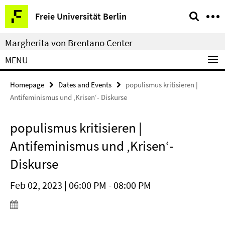
Springe
Service
Freie Universität Berlin
direkt
Navigation
zu
Margherita von Brentano Center
Inhalt
MENU
Homepage
Dates and Events
populismus kritisieren |
Antifeminismus und ‚Krisen‘- Diskurse
populismus kritisieren |
Antifeminismus und ‚Krisen‘-
Diskurse
Feb 02, 2023 | 06:00 PM - 08:00 PM