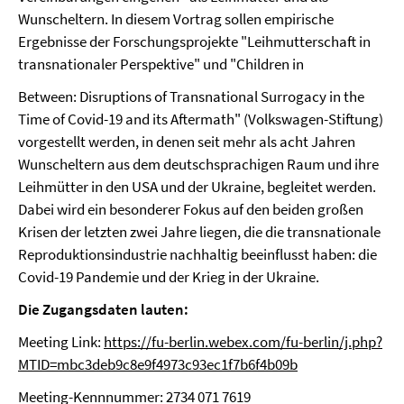
Wunscheltern. In diesem Vortrag sollen empirische
Ergebnisse der Forschungsprojekte "Leihmutterschaft in
transnationaler Perspektive" und "Children in
Between: Disruptions of Transnational Surrogacy in the
Time of Covid-19 and its Aftermath" (Volkswagen-Stiftung)
vorgestellt werden, in denen seit mehr als acht Jahren
Wunscheltern aus dem deutschsprachigen Raum und ihre
Leihmütter in den USA und der Ukraine, begleitet werden.
Dabei wird ein besonderer Fokus auf den beiden großen
Krisen der letzten zwei Jahre liegen, die die transnationale
Reproduktionsindustrie nachhaltig beeinflusst haben: die
Covid-19 Pandemie und der Krieg in der Ukraine.
Die Zugangsdaten lauten:
Meeting Link:
https://fu-berlin.webex.com/fu-berlin/j.php?
MTID=mbc3deb9c8e9f4973c93ec1f7b6f4b09b
Meeting-Kennnummer: 2734 071 7619