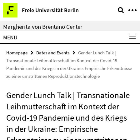
Springe
Service
Freie Universität Berlin
direkt
Navigation
zu
Margherita von Brentano Center
Inhalt
MENU
Homepage
Dates and Events
Gender Lunch Talk |
Transnationale Leihmutterschaft im Kontext der Covid-19
Pandemie und des Kriegs in der Ukraine: Empirische Erkenntnisse
zu einer umstrittenen Reproduktionstechnologie
Gender Lunch Talk | Transnationale
Leihmutterschaft im Kontext der
Covid-19 Pandemie und des Kriegs
in der Ukraine: Empirische