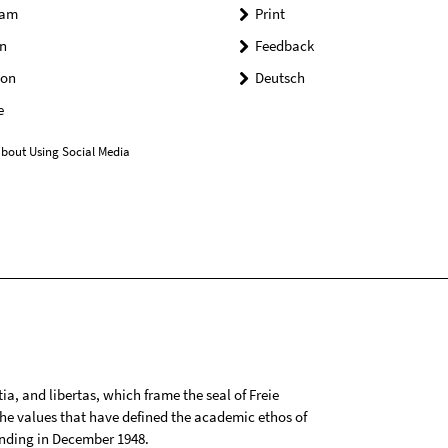
ram
Print
n
Feedback
on
Deutsch
e
bout Using Social Media
tia, and libertas, which frame the seal of Freie
 the values that have defined the academic ethos of
ounding in December 1948.