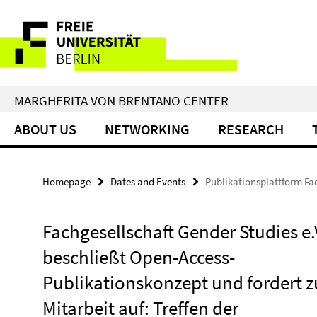
Springe
Service
direkt
zu
Navigation
Inhalt
MARGHERITA VON BRENTANO CENTER
ABOUT US
NETWORKING
RESEARCH
Homepage
Dates and Events
Publikationsplattform Fa
Fachgesellschaft Gender Studies e.
beschließt Open-Access-
Publikationskonzept und fordert z
Mitarbeit auf: Treffen der